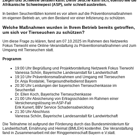
Ziegen und Schweine befallen kann. Diese Seuche kann sich, ebenso wie die
Afrikanische Schweinepest (ASP), sehr schnell ausbreiten.
In beiden Seuchenfällen kommt es vor allem auf die Präventionsmaßnahmen
im eigenen Betrieb an, um den Bestand vor einer Infizierung zu schützen.
Welche Maßnahmen wurden in Ihrem Betrieb bereits getroffen,
um sich vor Tierseuchen zu schützen?
Um diese Frage zu klären, fand am 07.10.2025 im Rahmen des Netzwerks
Fokus Tierwohl eine Online-Veranstaltung zu Präventionsmaßnahmen und zum
Umgang mit Tierseuchen statt.
Programm
19:00 Uhr Begrüßung und Projektvorstellung Netzwerk Fokus Tierwohl
Vanessa Schön, Bayerische Landesanstalt für Landwirtschaft
19:10 Uhr Präventionsmaßnahmen und Umgang mit Tierseuchen
Dr. Anja Rostalski, Tiergesundheitsdienst Bayern
20:30 Uhr Leistungen der bayerischen Tierseuchenkasse im
Seuchenfall
Dr. Ellen Koch, Bayerische Tierseuchenkasse
21:00 Uhr Absicherung von Ertragsschäden im Rahmen einer
Versicherungslösung im ASP-Fall
Erik Kunert, BBV Service Schadensabwicklung
21:30 Uhr Abschluss
Vanessa Schön, Bayerische Landesanstalt für Landwirtschaft
Die Teilnahme ist aufgrund der Förderung durch das Bundesministerium für
Landwirtschaft, Ernährung und Heimat (BMLEH) kostenfrei. Die Veranstaltung
fand in Zusammenarbeit mit der Ringgemeinschaft Bayern e.V.statt.