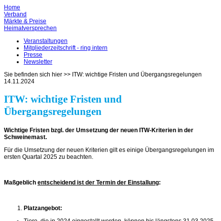
Home
Verband
Märkte & Preise
Heimatversprechen
Veranstaltungen
Mitgliederzeitschrift - ring intern
Presse
Newsletter
Sie befinden sich hier >>
ITW: wichtige Fristen und Übergangsregelungen
14.11.2024
ITW: wichtige Fristen und
Übergangsregelungen
Wichtige Fristen bzgl. der Umsetzung der neuen ITW-Kriterien in der
Schweinemast.
Für die Umsetzung der neuen Kriterien gilt es einige Übergangsregelungen im
ersten Quartal 2025 zu beachten.
Maßgeblich
entscheidend ist der Termin der Einstallung
:
Platzangebot:
Tiere, die in 2024 eingestallt werden, können bis längstens 31.03.2025