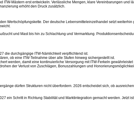
ITW-Mästern erst entwickeln. Verlässliche Mengen, klare Vereinbarungen und läng
finanzierung erhöht den Druck zusätzlich.
nden Wertschöpfungskette. Der deutsche Lebensmitteleinzelhandel setzt weiterhin g
ewicht.
 Aufzucht und Mast bis hin zu Schlachtung und Vermarktung. Produktionsentscheid
27 die durchgängige ITW-Nämlichkeit verpflichtend ist.
ären, ob eine ITW-Teilnahme über alle Stufen hinweg sichergestellt ist.
rt werden, damit eine kontinuierliche Versorgung mit ITW-Ferkeln gewährleistet i
rohen der Verlust von Zuschlägen, Bonuszahlungen und Honorierungsmöglichkeiten 
rgänge dürfen Strukturen nicht überfordern. 2026 entscheidet sich, ob ausreichen
7 ein Schritt in Richtung Stabilität und Marktintegration gemacht werden. Jetzt i