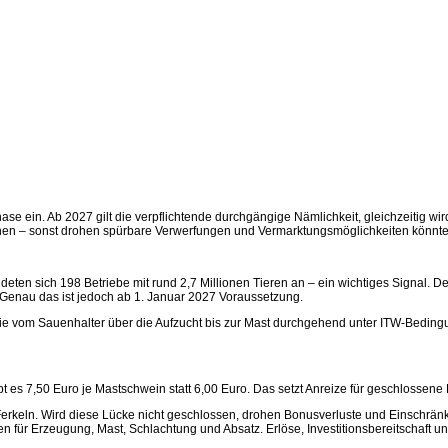
hase ein. Ab 2027 gilt die verpflichtende durchgängige Nämlichkeit, gleichzeitig wir
hen – sonst drohen spürbare Verwerfungen und Vermarktungsmöglichkeiten könnten
en sich 198 Betriebe mit rund 2,7 Millionen Tieren an – ein wichtiges Signal. Denn
. Genau das ist jedoch ab 1. Januar 2027 Voraussetzung.
ie vom Sauenhalter über die Aufzucht bis zur Mast durchgehend unter ITW-Beding
ibt es 7,50 Euro je Mastschwein statt 6,00 Euro. Das setzt Anreize für geschlossene 
erkeln. Wird diese Lücke nicht geschlossen, drohen Bonusverluste und Einschränk
für Erzeugung, Mast, Schlachtung und Absatz. Erlöse, Investitionsbereitschaft u