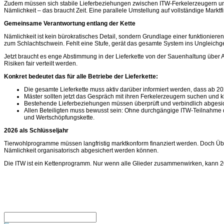
Zudem müssen sich stabile Lieferbeziehungen zwischen ITW-Ferkelerzeugern und 
Nämlichkeit – das braucht Zeit. Eine parallele Umstellung auf vollständige Markt
Gemeinsame Verantwortung entlang der Kette
Nämlichkeit ist kein bürokratisches Detail, sondern Grundlage einer funktioniere
zum Schlachtschwein. Fehlt eine Stufe, gerät das gesamte System ins Ungleichg
Jetzt braucht es enge Abstimmung in der Lieferkette von der Sauenhaltung über
Risiken fair verteilt werden.
Konkret bedeutet das für alle Betriebe der Lieferkette:
Die gesamte Lieferkette muss aktiv darüber informiert werden, dass ab 20
Mäster sollten jetzt das Gespräch mit ihren Ferkelerzeugern suchen und kl
Bestehende Lieferbeziehungen müssen überprüft und verbindlich abgesiche
Allen Beteiligten muss bewusst sein: Ohne durchgängige ITW-Teilnahme d
und Wertschöpfungskette.
2026 als Schlüsseljahr
Tierwohlprogramme müssen langfristig marktkonform finanziert werden. Doch Übe
Nämlichkeit organisatorisch abgesichert werden können.
Die ITW ist ein Kettenprogramm. Nur wenn alle Glieder zusammenwirken, kann 202