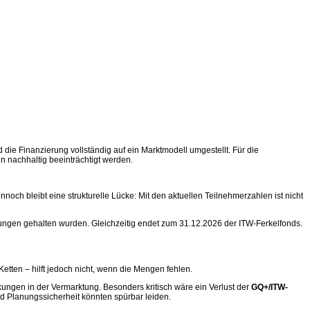
d die Finanzierung vollständig auf ein Marktmodell umgestellt. Für die
 nachhaltig beeinträchtigt werden.
och bleibt eine strukturelle Lücke: Mit den aktuellen Teilnehmerzahlen ist nicht
ungen gehalten wurden. Gleichzeitig endet zum 31.12.2026 der ITW-Ferkelfonds.
Ketten – hilft jedoch nicht, wenn die Mengen fehlen.
ungen in der Vermarktung. Besonders kritisch wäre ein Verlust der
GQ+/ITW-
nd Planungssicherheit könnten spürbar leiden.