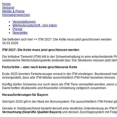
Home
Verband
Märkte & Preise
Heimatversprechen
Veranstaltungen
Mitgliederzeitschrift - ring intern
Presse
Newsletter
Sie befinden sich hier >>
ITW 2027: Die Kette muss jetzt geschlossen werden
16.03.2026
ITW 2027: Die Kette muss jetzt geschlossen werden
Die Initiative Tierwohl (ITW) tritt in der Schweinehaltung in eine entscheidende P
süddeutsche Wertschöpfungskette bedeutet das: Die Strukturen müssen jetzt ste
Fortschritte – aber noch keine geschlossene Kette
Ende 2025 konnten Ferkelerzeuger erneut in die ITW einsteigen. Bundesweit meldet
sichergestellt, dass alle ITW-Mäster ausschließlich ITW-Ferkel beziehen können
Künftig dürfen Schweine nur noch dann als ITW-Tiere vermarktet werden, wenn s
Damit treffen strukturelle und finanzielle Umstellung zeitgleich zusammen.
Herausforderungen für Bayern
Seit April 2025 gilt in der Mast ein Bonussystem: Für ausschließlich ITW-Ferkel g
Gerade in Süddeutschland besteht derzeit eine deutliche Unterdeckung an ITW-F
Vermarktung (Geprüfte Qualität Bayern)
und dessen Zuschlagssystem mit Folgen 