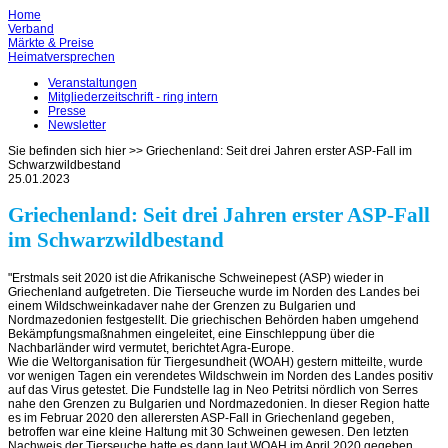
Home
Verband
Märkte & Preise
Heimatversprechen
Veranstaltungen
Mitgliederzeitschrift - ring intern
Presse
Newsletter
Sie befinden sich hier >>
Griechenland: Seit drei Jahren erster ASP-Fall im
Schwarzwildbestand
25.01.2023
Griechenland: Seit drei Jahren erster ASP-Fall
im Schwarzwildbestand
Erstmals seit 2020 ist die Afrikanische Schweinepest (ASP) wieder in
Griechenland aufgetreten. Die Tierseuche wurde im Norden des Landes bei
einem Wildschweinkadaver nahe der Grenzen zu Bulgarien und
Nordmazedonien festgestellt. Die griechischen Behörden haben umgehend
Bekämpfungsmaßnahmen eingeleitet, eine Einschleppung über die
Nachbarländer wird vermutet, berichtet Agra-Europe.
Wie die Weltorganisation für Tiergesundheit (WOAH) gestern mitteilte, wurde
vor wenigen Tagen ein verendetes Wildschwein im Norden des Landes positiv
auf das Virus getestet. Die Fundstelle lag in Neo Petritsi nördlich von Serres
nahe den Grenzen zu Bulgarien und Nordmazedonien. In dieser Region hatte
es im Februar 2020 den allerersten ASP-Fall in Griechenland gegeben,
betroffen war eine kleine Haltung mit 30 Schweinen gewesen. Den letzten
Nachweis der Tierseuche hatte es dann laut WOAH im April 2020 gegeben.